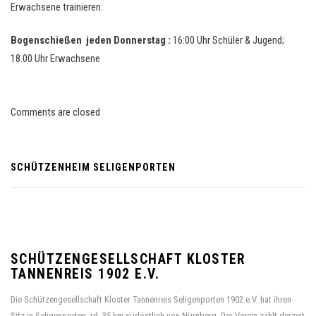
Erwachsene trainieren.
Bogenschießen jeden Donnerstag :
16:00 Uhr Schüler & Jugend;
18.00 Uhr Erwachsene
Comments are closed
SCHÜTZENHEIM SELIGENPORTEN
SCHÜTZENGESELLSCHAFT KLOSTER
TANNENREIS 1902 E.V.
Die Schützengesellschaft Kloster Tannenreis Seligenporten 1902 e.V. hat ihren
Sitz in Seligenporten, rd. 35 km südöstlich von Nürnberg. Der Verein zählt derzeit