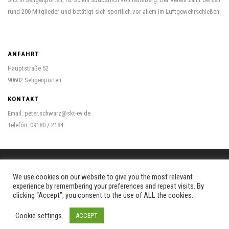
rund 200 Mitglieder und betätigt sich sportlich vor allem im Luftgewehrschießen.
ANFAHRT
Hauptstraße 52
90602 Seligenporten
KONTAKT
Email: peter.schwarz@skt-ev.de
Telefon: 09180 / 2184
We use cookies on our website to give you the most relevant
© Schützengesellschaft Kloster Tannenreis Seligenporten 1902 e.V.
experience by remembering your preferences and repeat visits. By
clicking “Accept”, you consent to the use of ALL the cookies.
Impressum
Kontakt
Links
Cookie settings
ACCEPT