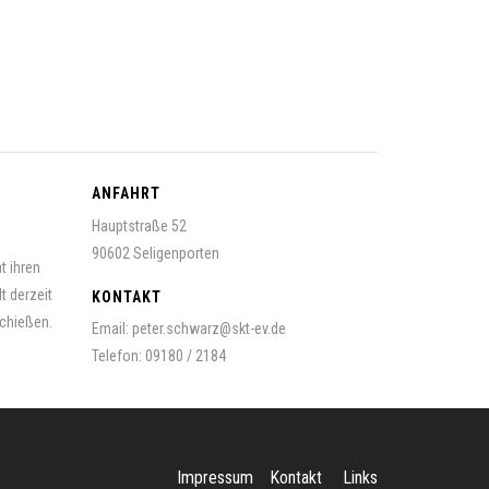
ANFAHRT
Hauptstraße 52
90602 Seligenporten
t ihren
t derzeit
KONTAKT
schießen.
Email: peter.schwarz@skt-ev.de
Telefon: 09180 / 2184
Impressum
Kontakt
Links