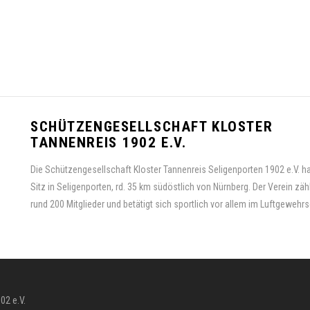
SCHÜTZENGESELLSCHAFT KLOSTER
TANNENREIS 1902 E.V.
Die Schützengesellschaft Kloster Tannenreis Seligenporten 1902 e.V. ha
Sitz in Seligenporten, rd. 35 km südöstlich von Nürnberg. Der Verein zähl
rund 200 Mitglieder und betätigt sich sportlich vor allem im Luftgewehr
02 e.V.