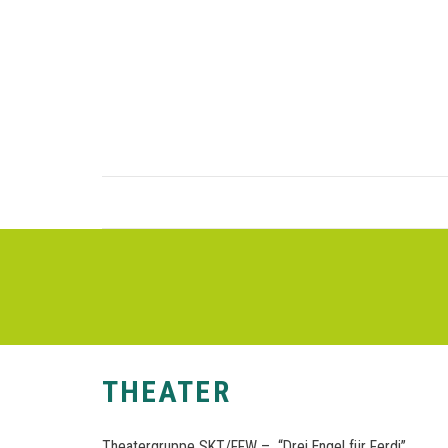
THEATER
Theatergruppe SKT/FFW – “Drei Engel für Ferdi”