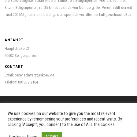
Die Schützengesellschaft Kloster Tannenreis Seligenporten 1902 e.V. hat ihren
Sitz in Seligenporten, rd. 35 km südöstlich von Nürnberg. Der Verein zählt derzeit
rund 200 Mitglieder und betätigt sich sportlich vor allem im Luftgewehrschießen.
ANFAHRT
Hauptstraße 52
90602 Seligenporten
KONTAKT
Email: peter.schwarz@skt-ev.de
Telefon: 09180 / 2184
We use cookies on our website to give you the most relevant
© Schützengesellschaft Kloster Tannenreis Seligenporten 1902 e.V.
experience by remembering your preferences and repeat visits. By
clicking “Accept”, you consent to the use of ALL the cookies.
Impressum
Kontakt
Links
Cookie settings
ACCEPT